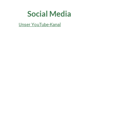
Social Media
Unser YouTube-Kanal
Evangelikale Jugend
Weitere Infos
Nützliche Links
Aktivitäten
Nutzungsbedingungen
(nur Mitglieder)
Beliebte Seiten
Predigten
News