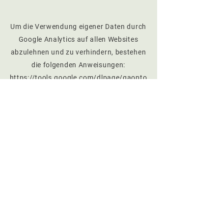
Um die Verwendung eigener Daten durch
Google Analytics auf allen Websites
abzulehnen und zu verhindern, bestehen
die folgenden Anweisungen:
https://tools.google.com/dlpage/gaopto
ut
.
Wir können diese Cookie-Richtlinie
aktualisieren. Wir bitten Nutzer, diese
Seite regelmäßig aufzurufen, um sich
über den aktuellen Stand in Bezug auf die
Verwendung von Cookies auf dem
Laufenden zu halten.