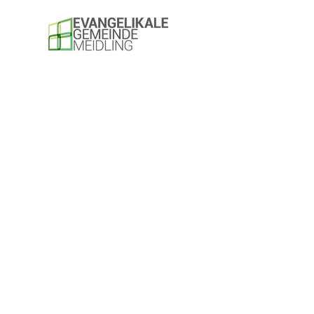
Evangelikale Gemeinde
Meidling
Social Media
Unser YouTube-Kanal
Evangelikale Jugend
Weitere Infos
Nützliche Links
Aktivitäten