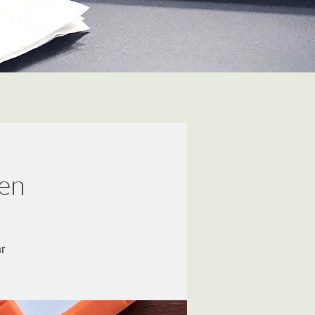
nen
r