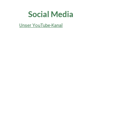
Social Media
Unser YouTube-Kanal
Evangelikale Jugend
Weitere Infos
Nützliche Links
Aktivitäten
Nutzungsbedingungen
(nur Mitglieder)
Beliebte Seiten
Predigten
News