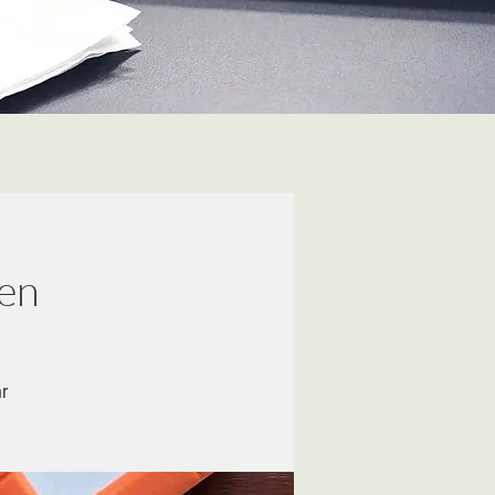
nen
r